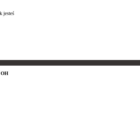
 jesteś
!
, OH