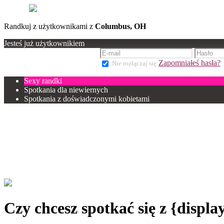
Randkuj z użytkownikami z
Columbus, OH
Jesteś już użytkownikiem
Zapomniałeś hasła?
Nie rozłączaj się
Sexy randki
Spotkania dla niewiernych
Spotkania z doświadczonymi kobietami
Czy chcesz spotkać się z {displ