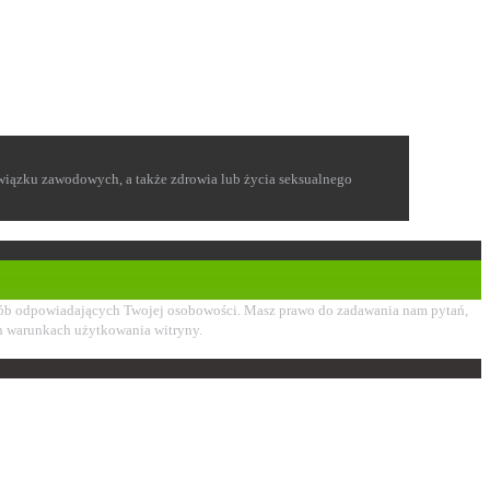
 związku zawodowych, a także zdrowia lub życia seksualnego
i osób odpowiadających Twojej osobowości. Masz prawo do zadawania nam pytań,
ch warunkach użytkowania witryny.