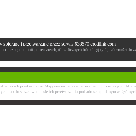
y zbierane i przetwarzane przez serwis 638570.erotilink.com
 etnicznego, opinii politycznych, filozoficznych lub religijnych, należności do
alnej za ich przetwarzanie. Mają one na celu zaoferowanie Ci propozycji profil
nych, lub do sprzeciwiania się ich przetwarzaniu pod adresem podanym w Ogólny