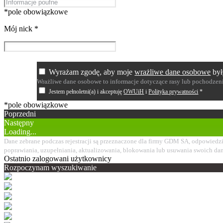
*pole obowiązkowe
Mój nick
*
Wyrażam zgodę, aby moje
wrażliwe dane osobowe
był
Wrażliwe dane osobowe to informacje dotyczące rasy lub pochodzenia
Jestem pełnoletni(a) i akceptuję
OWUiH
i
Polityka prywatności
*
*pole obowiązkowe
Poprzedni
Następny
Loading...
Dane zebrane podczas rejestracji są przeznaczone dla firmy GDM SA, odpowiedzi
poprawiania, uzupełniania, aktualizowania, blokowania lub usuwania swoich da
Ostatnio zalogowani użytkownicy
Rozpoczynam wyszukiwanie