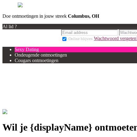
Doe ontmoetingen in jouw streek
Columbus, OH
Al lid ?
Wachtwoord vergeten
Online blijven
Sexy Dating
Ondeugende ontmoetingen
Cougars ontmoetingen
Wil je {displayName} ontmoete