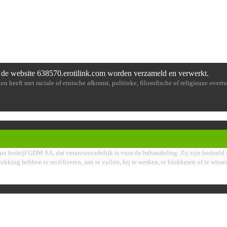
de website 638570.erotilink.com worden verzameld en verwerkt.
en heeft met raciale of etnische afkomst, politieke, filosofische of religieuze over
et bedrijf GDM SA, dat verantwoordelijk is voor de behandeling. Zij zijn bedoeld 
rekking hebben te rectificeren, aan te vullen, bij te werken, te blokkeren of te wis