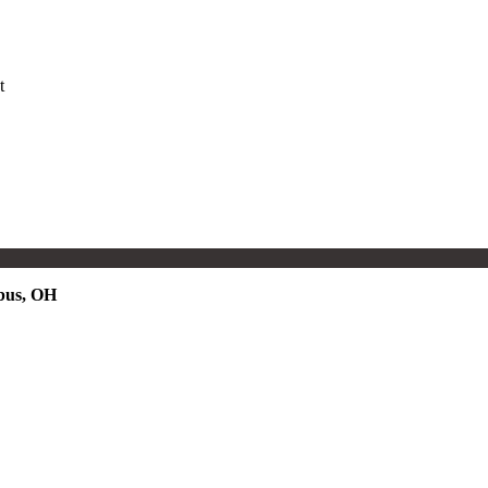
t
bus, OH