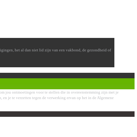
tuigingen, het al dan niet lid zijn van een vakbond, de gezondheid of
om jou ontmoetingen voor te stellen die in overeenstemming zijn met je
sen, en je te verzetten tegen de verwerking ervan op het in de Algemene