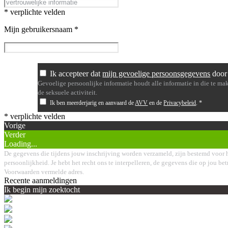
* verplichte velden
Mijn gebruikersnaam
*
Ik accepteer dat
mijn gevoelige persoonsgegevens
door 
Gevoelige persoonlijke informatie houdt alle informatie in die te mak
de seksuele activiteit.
Ik ben meerderjarig en aanvaard de
AVV
en de
Privacybeleid
.
*
* verplichte velden
Vorige
Verder
Loading...
De gegevens die tijdens jouw inschrijving worden verzameld, zijn bestemd voor h
persoonlijkheid. Je hebt het recht ons te interpelleren, de gegevens die op jou bet
Voorwaarden vermelde adres.
Recente aanmeldingen
Ik begin mijn zoektocht