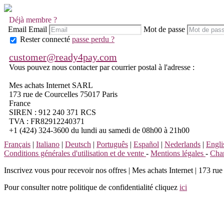
Déjà membre ?
Email
Email
Mot de passe
Rester connecté
passe perdu ?
customer@ready4pay.com
Vous pouvez nous contacter par courrier postal à l'adresse :
Mes achats Internet SARL
173 rue de Courcelles 75017 Paris
France
SIREN : 912 240 371 RCS
TVA : FR82912240371
+1 (424) 324-3600 du lundi au samedi de 08h00 à 21h00
Français
|
Italiano
|
Deutsch
|
Português
|
Español
|
Nederlands
|
Engli
Conditions générales d'utilisation et de vente
-
Mentions légales
-
Char
Inscrivez vous pour recevoir nos offres
|
Mes achats Internet | 173 rue 
Pour consulter notre politique de confidentialité cliquez
ici