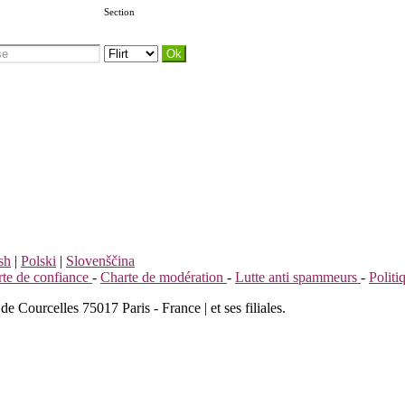
Section
sh
|
Polski
|
Slovenščina
te de confiance
-
Charte de modération
-
Lutte anti spammeurs
-
Polit
de Courcelles 75017 Paris - France | et ses filiales.